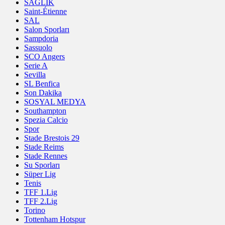
SAĞLIK
Saint-Étienne
SAL
Salon Sporları
Sampdoria
Sassuolo
SCO Angers
Serie A
Sevilla
SL Benfica
Son Dakika
SOSYAL MEDYA
Southampton
Spezia Calcio
Spor
Stade Brestois 29
Stade Reims
Stade Rennes
Su Sporları
Süper Lig
Tenis
TFF 1.Lig
TFF 2.Lig
Torino
Tottenham Hotspur