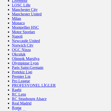
Liverpool
LOSC Lille
Manchester City
Manchester United
Milan
Monaco
Montpellier HSC
Motor Sporları
Napoli
Newcastle United
Norwich City
OGC Nizza
Okçuluk
Olimpik Marsilya
Olympique Lyon
Paris Saint-Germain
Portekiz Ligi
Premier Lig
Pro League
PROFESYONEL LİGLER
Ragbi
RC Lens
RC Strasbourg Alsace
Real Madrid
Roma