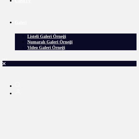
CanlıTV
Galeri
Listeli Galeri Örneği
Numaralı Galeri Örneği
Video Galeri Örneği