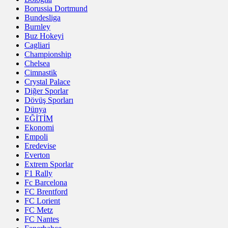
Borussia Dortmund
Bundesliga
Burnley
Buz Hokeyi
Cagliari
Championship
Chelsea
Cimnastik
Crystal Palace
Diğer Sporlar
Dövüş Sporları
Dünya
EĞİTİM
Ekonomi
Empoli
Eredevise
Everton
Extrem Sporlar
F1 Rally
Fc Barcelona
FC Brentford
FC Lorient
FC Metz
FC Nantes