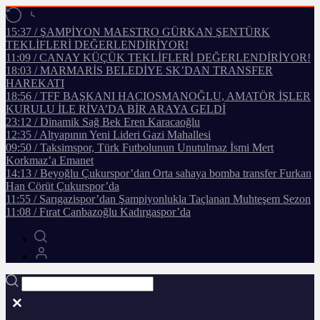
15:37 / ŞAMPİYON MAESTRO GÜRKAN ŞENTÜRK
TEKLİFLERİ DEĞERLENDİRİYOR!
11:09 / CANAY KÜÇÜK TEKLİFLERİ DEĞERLENDİRİYOR!
18:03 / MARMARİS BELEDİYE SK’DAN TRANSFER
HAREKATI
18:56 / TFF BAŞKANI HACIOSMANOĞLU, AMATÖR İŞLER
KURULU İLE RİVA’DA BİR ARAYA GELDİ
23:12 / Dinamik Sağ Bek Eren Karacaoğlu
12:35 / Altyapının Yeni Lideri Gazi Mahallesi
09:50 / Taksimspor, Türk Futbolunun Unutulmaz İsmi Mert
Korkmaz’a Emanet
14:13 / Beyoğlu Çukurspor’dan Orta sahaya bomba transfer Furkan
Han Cörüt Çukurspor’da
11:55 / Sarıgazispor’dan Şampiyonlukla Taçlanan Muhteşem Sezon
11:08 / Fırat Canbazoğlu Kadırgaspor’da