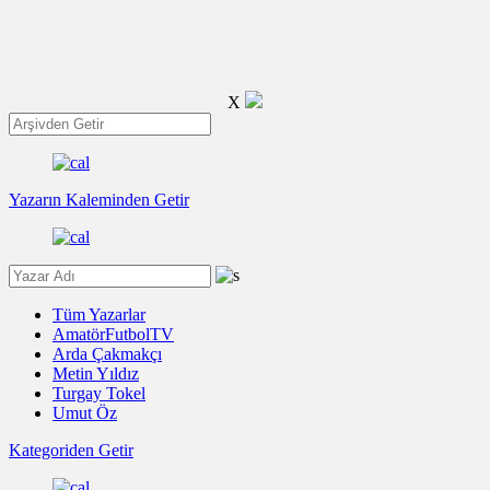
X
Yazarın Kaleminden Getir
Tüm Yazarlar
AmatörFutbolTV
Arda Çakmakçı
Metin Yıldız
Turgay Tokel
Umut Öz
Kategoriden Getir