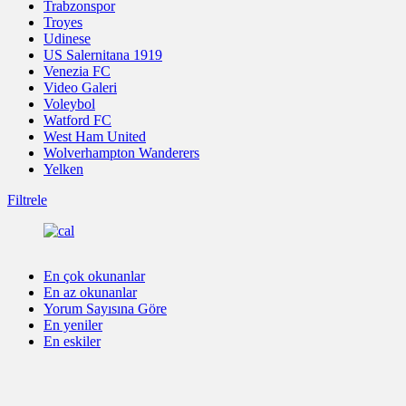
Trabzonspor
Troyes
Udinese
US Salernitana 1919
Venezia FC
Video Galeri
Voleybol
Watford FC
West Ham United
Wolverhampton Wanderers
Yelken
Filtrele
En çok okunanlar
En az okunanlar
Yorum Sayısına Göre
En yeniler
En eskiler