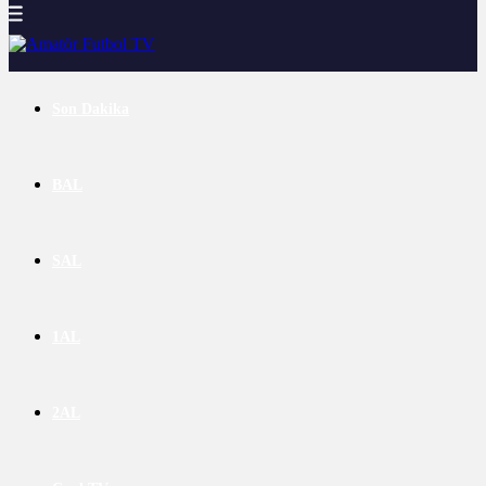
Son Dakika
BAL
SAL
1AL
2AL