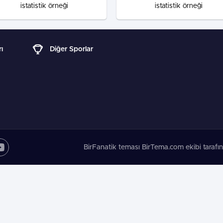
istatistik örneği
istatistik örneği
ı
Diğer Sporlar
BirFanatik teması BirTema.com ekibi tarafın