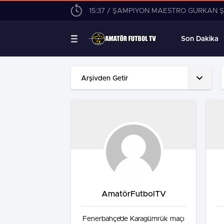
15:37 / ŞAMPİYON MAESTRO GÜRKAN Ş
Son Dakika
AmatörFutbolTV
Fenerbahçe’de Karagümrük maçı