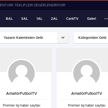
ENTÜRK TEKLİFLERİ DEĞERLENDİRİYOR!
BAL
SAL
1AL
2AL
CanlıTV
Galeri
Yazarın Kaleminden Getir
Kategoriden Getir
AmatörFutbolTV
AmatörFutbolTV
Premier lig haber sayfası
Premier lig haber sayfası