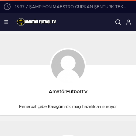
15:37 / ŞAMPİYON MAESTRO GÜRKAN ŞENTÜRK TEKLİFLERİ DEĞERLENDİRİYOR!
AmatörFutbolTV
Fenerbahçe’de Karagümrük maçı hazırlıkları sürüyor