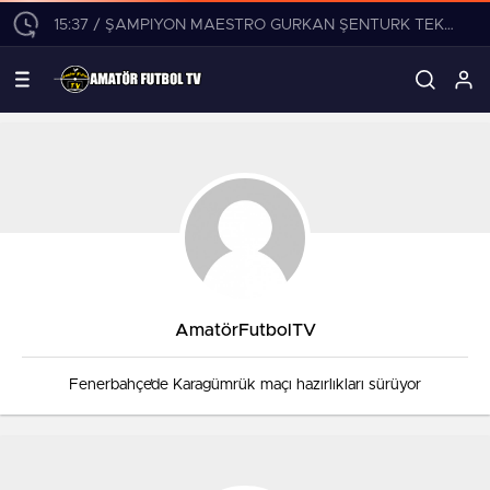
15:37 / ŞAMPİYON MAESTRO GÜRKAN ŞENTÜRK TEKLİFLERİ DEĞERLENDİRİYOR!
AmatörFutbolTV
Fenerbahçe’de Karagümrük maçı hazırlıkları sürüyor