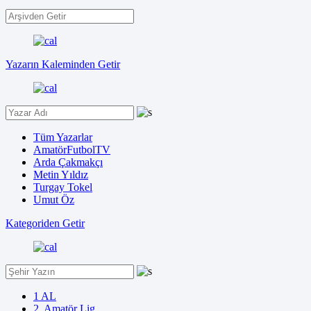
Yazarın Kaleminden Getir
Tüm Yazarlar
AmatörFutbolTV
Arda Çakmakçı
Metin Yıldız
Turgay Tokel
Umut Öz
Kategoriden Getir
1 AL
2. Amatör Lig