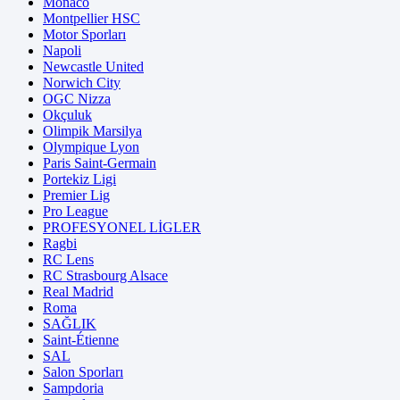
Monaco
Montpellier HSC
Motor Sporları
Napoli
Newcastle United
Norwich City
OGC Nizza
Okçuluk
Olimpik Marsilya
Olympique Lyon
Paris Saint-Germain
Portekiz Ligi
Premier Lig
Pro League
PROFESYONEL LİGLER
Ragbi
RC Lens
RC Strasbourg Alsace
Real Madrid
Roma
SAĞLIK
Saint-Étienne
SAL
Salon Sporları
Sampdoria