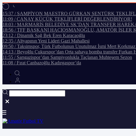
15:37 / ŞAMPİYON MAESTRO GÜRKAN ŞENTÜRK TEKLİF
11:09 / CANAY KÜÇÜK TEKLİFLERİ DEĞERLENDİRİYOR!
18:03 / MARMARİS BELEDİYE SK’DAN TRANSFER HAREK
18:56 / TFF BAŞKANI HACIOSMANOĞLU, AMATÖR İŞLER 
23:12 / Dinamik Sağ Bek Eren Karacaoğlu
12:35 / Altyapının Yeni Lideri Gazi Mahallesi
09:50 / Taksimspor, Türk Futbolunun Unutulmaz İsmi Mert Korkmaz
14:13 / Beyoğlu Çukurspor’dan Orta sahaya bomba transfer Furkan 
11:55 / Sarıgazispor’dan Şampiyonlukla Taçlanan Muhteşem Sezon
11:08 / Fırat Canbazoğlu Kadırgaspor’da