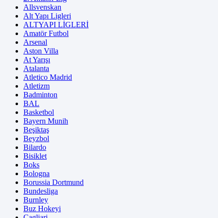
Allsvenskan
Alt Yapı Ligleri
ALTYAPI LİGLERİ
Amatör Futbol
Arsenal
Aston Villa
At Yarışı
Atalanta
Atletico Madrid
Atletizm
Badminton
BAL
Basketbol
Bayern Munih
Beşiktaş
Beyzbol
Bilardo
Bisiklet
Boks
Bologna
Borussia Dortmund
Bundesliga
Burnley
Buz Hokeyi
Cagliari