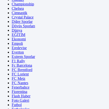
Championship
Chelsea
Cimnastik
Crystal Palace
Diğer Sporlar
Dövüş Sporları
Dünya
EĞİTİM
Ekonomi
Empoli
Eredevise
Everton
Extrem Sporlar
F1 Rally
Fc Barcelona
FC Brentford
FC Lorient
FC Metz
FC Nantes
Fenerbahçe
Fiorentina
Flash Haber
Foto Galeri
Futbol